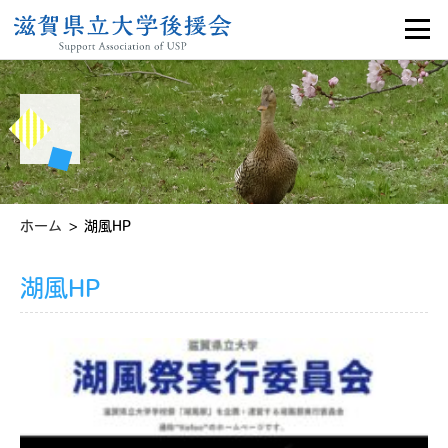
>
ホーム
湖風HP
湖風HP