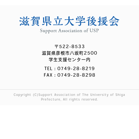
〒522-8533
滋賀県彦根市八坂町2500
学生支援センター内
TEL：0749-28-8219
FAX：0749-28-8298
Copyright (C)Support Association of The University of Shiga
Prefecture, All rights reserved.