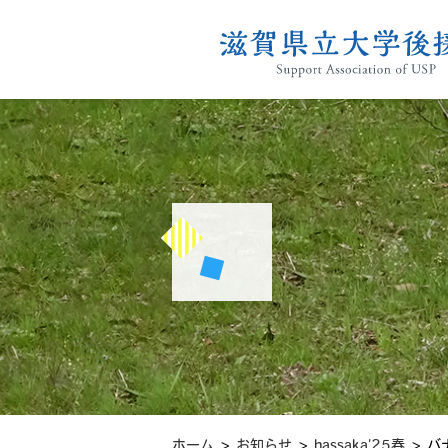
会報「はっさ
>
>
>
ホーム
お知らせ
hassaka’25春
バ