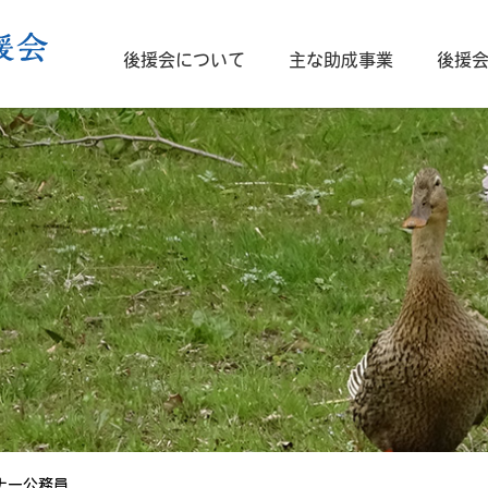
後援会について
主な助成事業
後援
か」
学生生活・学びへの支援
後援会とは
後援会ニュース
会長挨拶
大学カレンダー
学生保険について
会 則
フ
ナー公務員