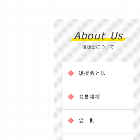
About Us
後援会について
後援会とは
会長挨拶
会 則