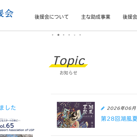
ort "Camp
後援会について
主な助成事業
後援
か」
学生生活・学びへの支援
後援会とは
後援会ニュース
会長挨拶
大学カレンダー
学生保険について
会 則
フ
学生たちの"今"を支援しています。
Topic
お知らせ
ました
2026年06月
第28回湖風