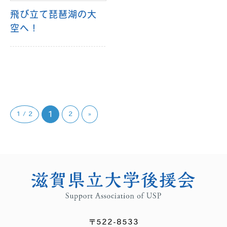
飛び立て琵琶湖の大
空へ！
1
1 / 2
2
»
〒522-8533